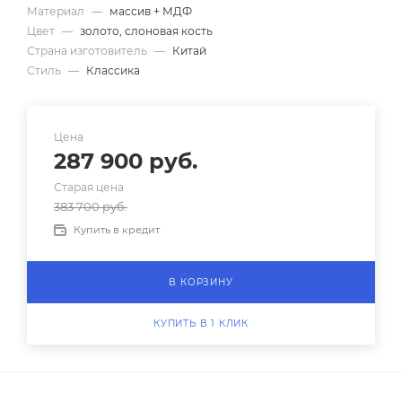
Материал
—
массив + МДФ
Цвет
—
золото, слоновая кость
Страна изготовитель
—
Китай
Стиль
—
Классика
Цена
287 900
руб.
Старая цена
383 700
руб.
Купить в кредит
В КОРЗИНУ
КУПИТЬ В 1 КЛИК