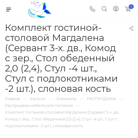
0
Комплект гостиной-
столовой Магдалена
(Сервант 3-х. дв., Комод
с зер., Стол обеденный
2,0 (2,4), Стул -4 шт.,
Стул с подлокотниками
-2 шт.), слоновая кость
—
—
—
—
Главная
Каталог
Элементы
РАСПРОДАЖА
—
Распродажа мебели для гостиной
Комплект гостиной-столовой Магдалена (Сервант 3-х. дв.,
Комод с зер., Стол обеденный 2,0 (2,4), Стул -4 шт., Стул с
подлокотниками -2 шт.), слоновая кость