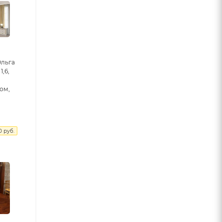
Ольга
1,6,
лом,
0
руб.