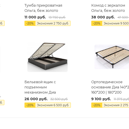
ж
Тумба прикроватная
Комод с зеркалом
Ольга, беж золото
Ольга, беж золото
11 000
руб.
38 000
руб.
13 750
руб.
47 500
б.
-
20
%
Экономия
2 750
руб.
-
20
%
Экономия
9 500
Бельевой ящик с
Ортопедическое
подъемным
основание Диа 140*2
механизмом Диа
160*200 | 180*200
.
26 000
руб.
9 100
руб.
32 500
руб.
11 375
руб
б.
-
20
%
Экономия
6 500
руб.
-
20
%
Экономия
2 275