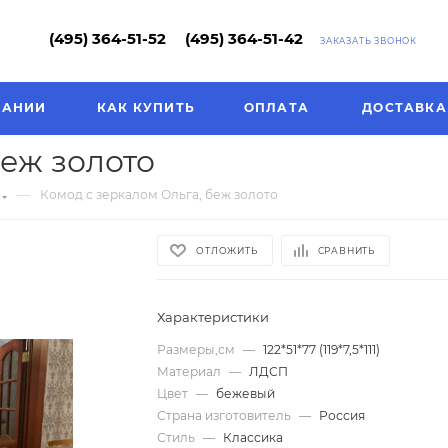
(495) 364-51-52
(495) 364-51-42
ЗАКАЗАТЬ ЗВОНОК
ПАНИИ
КАК КУПИТЬ
ОПЛАТА
ДОСТАВКА
беж золото
—
Комод с зеркалом Ольга, беж золото
ОТЛОЖИТЬ
СРАВНИТЬ
Характеристики
Размеры,см
—
122*51*77 (119*7,5*111)
Материал
—
ЛДСП
Цвет
—
бежевый
Страна изготовитель
—
Россия
Стиль
—
Классика