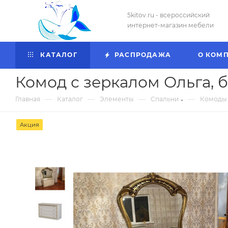
5kitov.ru - всероссийский
интернет-магазин мебели
КАТАЛОГ
РАСПРОДАЖА
О КОМ
Комод с зеркалом Ольга, 
—
—
—
—
Главная
Каталог
Элементы
Спальни
Комоды
Акция