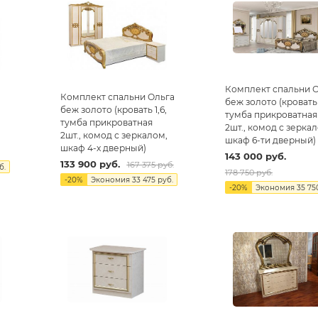
Комплект спальни 
Комплект спальни Ольга
беж золото (кровать 
беж золото (кровать 1,6,
тумба прикроватная
тумба прикроватная
2шт., комод с зерка
2шт., комод с зеркалом,
шкаф 6-ти дверный)
шкаф 4-х дверный)
143 000
руб.
133 900
руб.
167 375
руб.
б.
178 750
руб.
-
20
%
Экономия
33 475
руб.
-
20
%
Экономия
35 75