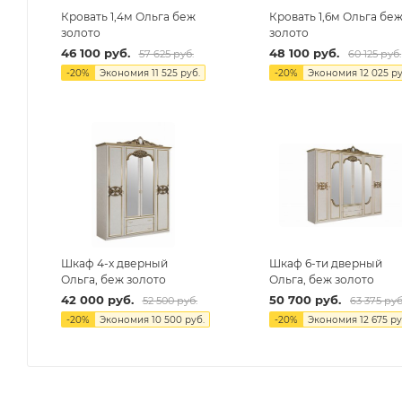
Кровать 1,4м Ольга беж
Кровать 1,6м Ольга бе
золото
золото
46 100
руб.
48 100
руб.
57 625
руб.
60 125
руб.
-
20
%
Экономия
11 525
руб.
-
20
%
Экономия
12 025
ру
Шкаф 4-х дверный
Шкаф 6-ти дверный
Ольга, беж золото
Ольга, беж золото
42 000
руб.
50 700
руб.
52 500
руб.
63 375
руб
-
20
%
Экономия
10 500
руб.
-
20
%
Экономия
12 675
ру