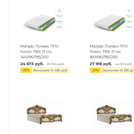
Матрас Лонакс ППУ
Матрас Лонакс ППУ
Кокос ТФК 21 см,
Кокос ТФК 21 см,
140х190/195/200
160х190/195/200
24 673
руб.
27 916
руб.
39 163
руб.
44 311
руб.
-
37
%
Экономия
14 490
руб.
-
37
%
Экономия
16 395
ру