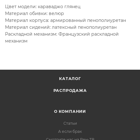
Цвет модели: караваджо глянец
Материал обивки: велюр
Материал корпуса: армированный пенополиуретан
Материал сидений: латексный пенополиуретан
Раскладной механизм: Французский раскладной
механизм
КАТАЛОГ
РАСПРОДАЖА
О КОМПАНИИ
Статьи
А если брак
Смотрите нас на Рен-ТВ