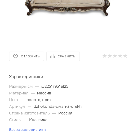
ОТЛОЖИТЬ
СРАВНИТЬ
Характеристики
Размеры,см
—
ш225*г95*в125
Материал
—
массив
Цвет
—
золото, орех
Артикул
—
dzhokonda-divan-3-orekh
Страна изготовитель
—
Россия
Стиль
—
Классика
Все характеристики