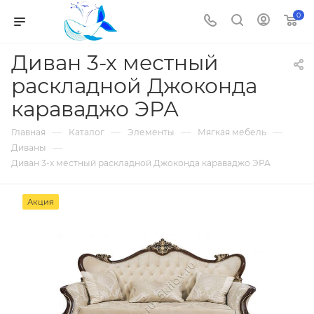
0
Диван 3-х местный
раскладной Джоконда
караваджо ЭРА
—
—
—
—
Главная
Каталог
Элементы
Мягкая мебель
—
Диваны
Диван 3-х местный раскладной Джоконда караваджо ЭРА
Акция