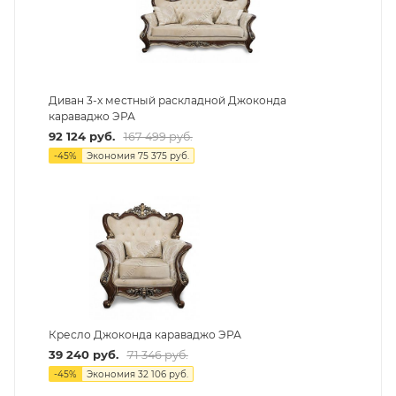
Диван 3-х местный раскладной Джоконда
караваджо ЭРА
92 124
руб.
167 499
руб.
-
45
%
Экономия
75 375
руб.
Кресло Джоконда караваджо ЭРА
39 240
руб.
71 346
руб.
-
45
%
Экономия
32 106
руб.