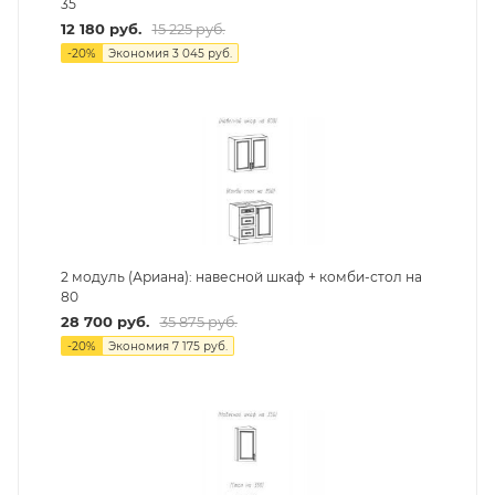
35
12 180
руб.
15 225
руб.
-
20
%
Экономия
3 045
руб.
2 модуль (Ариана): навесной шкаф + комби-стол на
80
28 700
руб.
35 875
руб.
-
20
%
Экономия
7 175
руб.