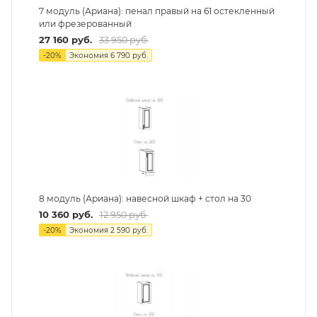
7 модуль (Ариана): пенал правый на 61 остекленный
или фрезерованный
27 160
руб.
33 950
руб.
-
20
%
Экономия
6 790
руб.
8 модуль (Ариана): навесной шкаф + стол на 30
10 360
руб.
12 950
руб.
-
20
%
Экономия
2 590
руб.