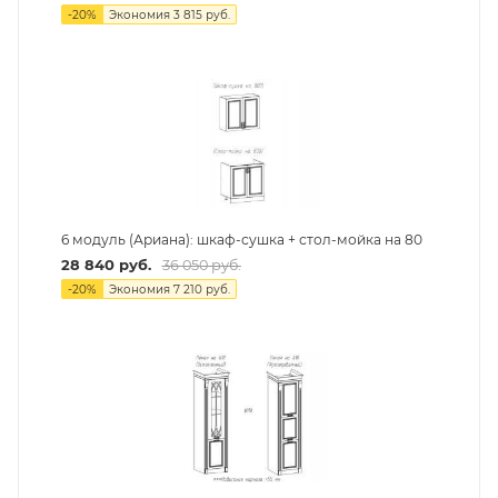
-
20
%
Экономия
3 815
руб.
6 модуль (Ариана): шкаф-сушка + стол-мойка на 80
28 840
руб.
36 050
руб.
-
20
%
Экономия
7 210
руб.