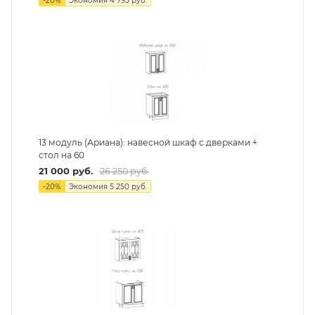
-
20
%
Экономия
4 795
руб.
13 модуль (Ариана): навесной шкаф с дверками +
стол на 60
21 000
руб.
26 250
руб.
-
20
%
Экономия
5 250
руб.