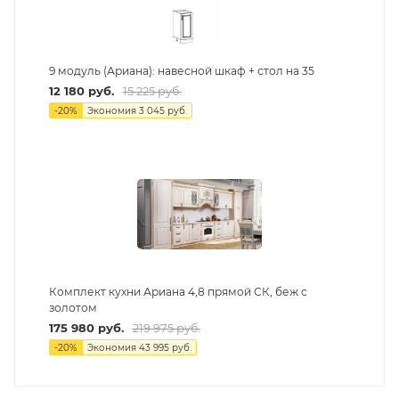
9 модуль (Ариана): навесной шкаф + стол на 35
12 180
руб.
15 225
руб.
-
20
%
Экономия
3 045
руб.
Комплект кухни Ариана 4,8 прямой СК, беж с
золотом
175 980
руб.
219 975
руб.
-
20
%
Экономия
43 995
руб.