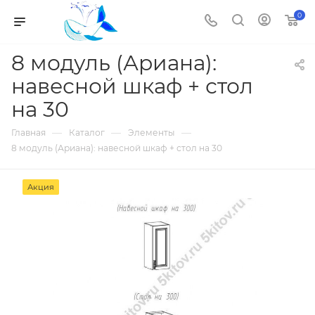
0
8 модуль (Ариана):
навесной шкаф + стол
на 30
—
—
—
Главная
Каталог
Элементы
8 модуль (Ариана): навесной шкаф + стол на 30
Акция